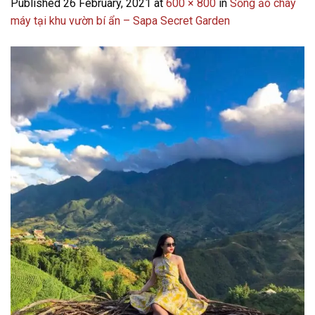
Published
26 February, 2021
at
600 × 800
in
Sống ảo cháy
máy tại khu vườn bí ẩn – Sapa Secret Garden