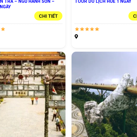
N TRÀ – NGŨ HÀNH SƠN –
TOUR DU LỊCH HUẾ 1 NGÀY
 NGÀY
CHI TIẾT
C