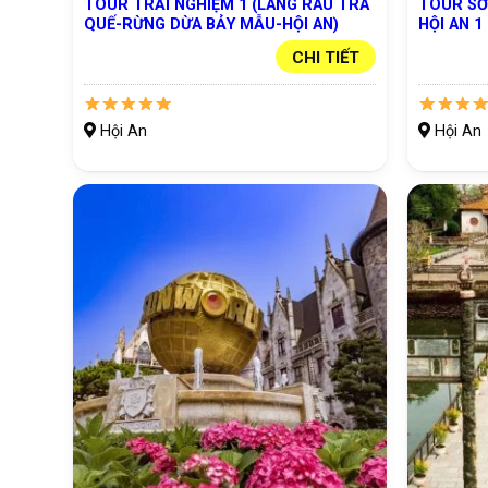
TOUR TRẢI NGHIỆM 1 (LÀNG RAU TRÀ
TOUR SƠ
QUẾ-RỪNG DỪA BẢY MẪU-HỘI AN)
HỘI AN 1
CHI TIẾT
Hội An
Hội An