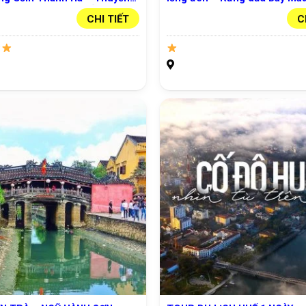
– Hội An – Show Kí Ức)Hội An
lụa – Hội An – Show Kí ức Hội
CHI TIẾT
C