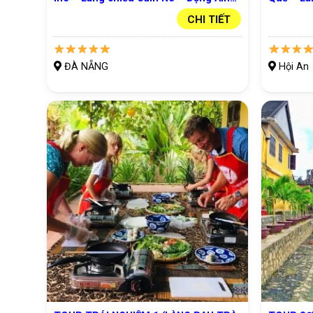
Phủ – Làng nghề Non Nước –
Thu Bồn 
CHI TIẾT
Charming show)
ĐÀ NẴNG
Hội An