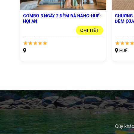
COMBO 3 NGÀY 2 ĐÊM ĐÀ NẴNG-HUẾ-
CHƯƠNG 
HỘI AN
ĐÊM (XU
CHI TIẾT
HUẾ
Qúy khách