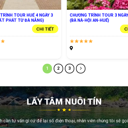
TRÌNH TOUR HUẾ 4 NGÀY 3
CHƯƠNG TRÌNH TOUR 3 NGÀY
ẤT PHÁT TỪ ĐÀ NẴNG)
(BÀ NÀ-HỘI AN-HUẾ)
CHI TIẾT
C
1
2
3
LẤY TÂM NUÔI TÍN
 cần tư vấn gì cứ để lại số điện thoại, nhân viên chúng tôi sẽ gọi