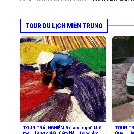
TOUR DU LỊCH MIỀN TRUNG
TOUR TRẢI NGHIỆM 5 (Làng nghề khô
TOUR TRẢ
mè – Làng chiếu Cẩm Nê – Động Âm
Quế – Là