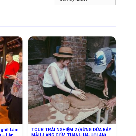
nghề Làm
TOUR TRẢI NGHIỆM 2 (RỪNG DỪA BẢY
u – Làng
MẪU-LÀNG GỐM THANH HÀ-HỘI AN)