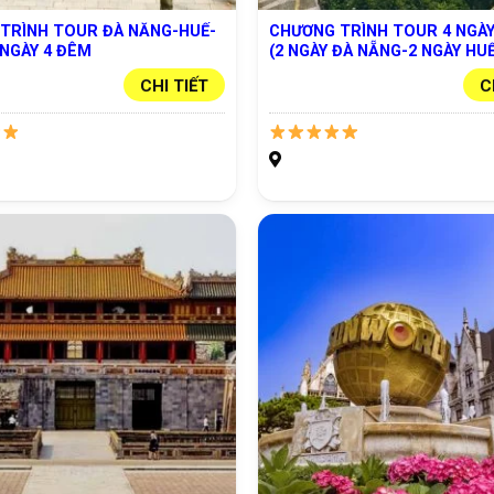
TRÌNH TOUR ĐÀ NẴNG-HUẾ-
CHƯƠNG TRÌNH TOUR 4 NGÀY
 NGÀY 4 ĐÊM
(2 NGÀY ĐÀ NẴNG-2 NGÀY HUẾ
CHI TIẾT
C