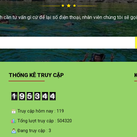
 cần tư vấn gì cứ để lại số điện thoại, nhân viên chúng tôi sẽ gọi
THỐNG KÊ TRUY CẬP
Truy cập hôm nay : 119
Tổng lượt truy cập : 504320
Đang truy cập : 3