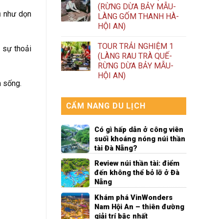
(RỪNG DỪA BẢY MẪU-
vụ như dọn
LÀNG GỐM THANH HÀ-
HỘI AN)
TOUR TRẢI NGHIỆM 1
 sự thoải
(LÀNG RAU TRÀ QUẾ-
RỪNG DỪA BẢY MẪU-
HỘI AN)
n sống.
CẨM NANG DU LỊCH
Có gì hấp dẫn ở công viên
suối khoáng nóng núi thần
tài Đà Nẵng?
Review núi thần tài: điểm
đến không thể bỏ lỡ ở Đà
Nẵng
Khám phá VinWonders
Nam Hội An – thiên đường
giải trí bậc nhất