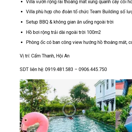
Villa vườn rộng rãi thoáng mát xung quanh cây cối h
Villa phù hợp cho đoàn tổ chức Team Building số lượ
Setup BBQ & không gian ăn uống ngoài trời
Hồ bơi rộng trải dài ngoài trời 100m2
Phòng ốc có ban công view hướng hồ thoáng mát, có
Vị trí: Cẩm Thanh, Hội An
SDT liên hệ: 0919.481.583 – 0906.445.750