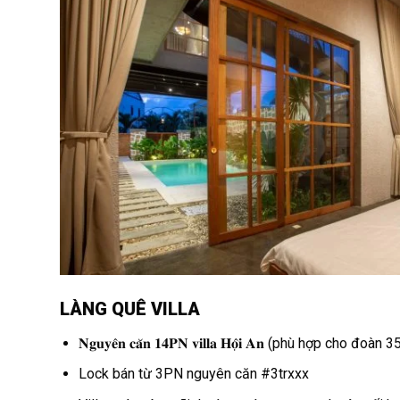
LÀNG QUÊ VILLA
𝐍𝐠𝐮𝐲𝐞̂𝐧 𝐜𝐚̆𝐧 𝟏𝟒𝐏𝐍 𝐯𝐢𝐥𝐥𝐚 𝐇𝐨̣̂𝐢 𝐀𝐧 (phù hợp cho đo
Lock bán từ 3PN nguyên căn #3trxxx