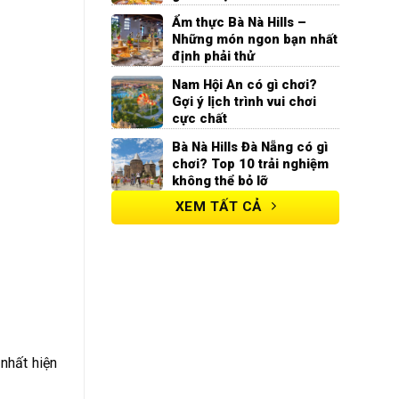
Ẩm thực Bà Nà Hills –
Những món ngon bạn nhất
định phải thử
Nam Hội An có gì chơi?
Gợi ý lịch trình vui chơi
cực chất
Bà Nà Hills Đà Nẵng có gì
chơi? Top 10 trải nghiệm
không thể bỏ lỡ
XEM TẤT CẢ
nhất hiện