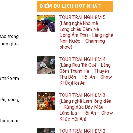
ĐIỂM DU LỊCH HOT NHẤT
TOUR TRẢI NGHIỆM 5
(Làng nghề khô mè –
Làng chiếu Cẩm Nê –
Động Âm Phủ - Làng nghề
hảo trong
Non Nước – Charming
 hảo giữa
show)
TOUR TRẢI NGHIỆM 4
(Làng Rau Trà Quế - Làng
Gốm Thanh Hà – Thuyền
Thu Bồn – Hội An – Show
có thể xem
Kí Ức)Hội An
TOUR TRẢI NGHIỆM 3
iển, sông,
(Làng nghề Làm lồng đèn
– Rừng dừa Bảy Mẫu –
Làng lụa – Hội An – Show
Kí ức Hội An)
hoải mái.
TOUR TRẢI NGHIỆM 2