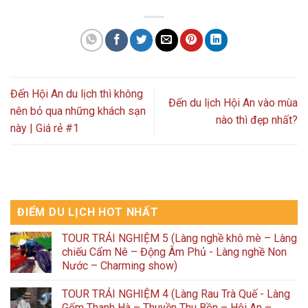
Đến Hội An du lịch thì không
Đến du lịch Hội An vào mùa
nên bỏ qua những khách sạn
nào thì đẹp nhất?
này | Giá rẻ #1
ĐIỂM DU LỊCH HOT NHẤT
TOUR TRẢI NGHIỆM 5 (Làng nghề khô mè – Làng
chiếu Cẩm Nê – Động Âm Phủ - Làng nghề Non
Nước – Charming show)
TOUR TRẢI NGHIỆM 4 (Làng Rau Trà Quế - Làng
Gốm Thanh Hà – Thuyền Thu Bồn – Hội An –