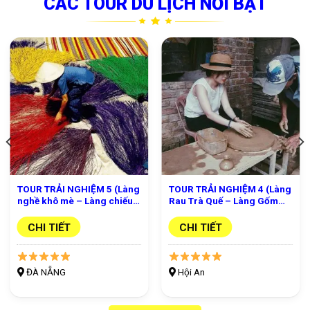
CÁC TOUR DU LỊCH NỔI BẬT
TOUR TRẢI NGHIỆM 5 (Làng
TOUR TRẢI NGHIỆM 4 (Làng
nghề khô mè – Làng chiếu
Rau Trà Quế – Làng Gốm
Cẩm Nê – Động Âm Phủ –
Thanh Hà – Thuyền Thu Bồn
Làng nghề Non Nước –
– Hội An – Show Kí Ức)Hội
CHI TIẾT
CHI TIẾT
Charming show)
An
ĐÀ NẴNG
Hội An