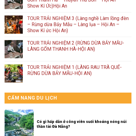
Show Kí Ức)Hội An
TOUR TRẢI NGHIỆM 3 (Làng nghề Làm lồng đèn
– Rừng dừa Bảy Mẫu – Làng lụa – Hội An –
Show Kí ức Hội An)
TOUR TRẢI NGHIỆM 2 (RỪNG DỪA BẢY MẪU-
LÀNG GỐM THANH HÀ-HỘI AN)
TOUR TRẢI NGHIỆM 1 (LÀNG RAU TRÀ QUẾ-
RỪNG DỪA BẢY MẪU-HỘI AN)
CẨM NANG DU LỊCH
Có gì hấp dẫn ở công viên suối khoáng nóng núi
thần tài Đà Nẵng?