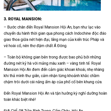
3. ROYAL MANSION:
–
Bước chân đến Royal Mansion Hội An, bạn như lạc vào
chuyến du hành thời gian qua phong cách Indochine độc đáo
giao thoa giữa nét hiện đại, lãng mạn của kiến trúc Pháp và
vẻ hoài cổ, nên thơ đậm chất Á Đông.
– Toàn bộ không gian bên trong được bao phủ bởi những
đường nét kỷ hà với mảng màu xanh – vàng tinh tế. Royal
Mansion Hội An đem đến cảm giác khoan khoái, nhẹ nhàng
khi thả mình thư giãn, cảm nhận từng khoảnh khắc chầm
chậm trôi dưới cái nắng ấm áp của phố cổ bên khung cửa.
Đến Royal Mansion Hội An và tận hưởng kỳ nghỉ dưỡng hoàn
toàn khác biệt nhé!
ĐỊA CHỈ: 08 Trần Bình Trọng, Cẩm Châu, Hội An