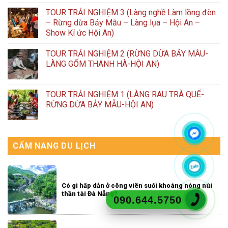
TOUR TRẢI NGHIỆM 3 (Làng nghề Làm lồng đèn
– Rừng dừa Bảy Mẫu – Làng lụa – Hội An –
Show Kí ức Hội An)
TOUR TRẢI NGHIỆM 2 (RỪNG DỪA BẢY MẪU-
LÀNG GỐM THANH HÀ-HỘI AN)
TOUR TRẢI NGHIỆM 1 (LÀNG RAU TRÀ QUẾ-
RỪNG DỪA BẢY MẪU-HỘI AN)
CẨM NANG DU LỊCH
Có gì hấp dẫn ở công viên suối khoáng nóng núi
thần tài Đà Nẵng?
090.644.5750