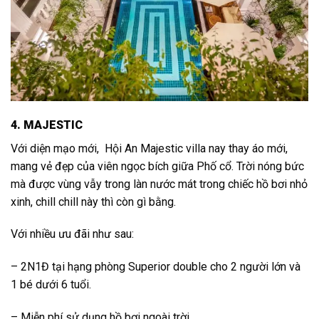
4. MAJESTIC
Với diện mạo mới, Hội An Majestic villa nay thay áo mới,
mang vẻ đẹp của viên ngọc bích giữa Phố cổ. Trời nóng bức
mà được vùng vẫy trong làn nước mát trong chiếc hồ bơi nhỏ
xinh, chill chill này thì còn gì bằng.
Với nhiều ưu đãi như sau:
– 2N1Đ tại hạng phòng Superior double cho 2 người lớn và
1 bé dưới 6 tuổi.
– Miễn phí sử dụng hồ bơi ngoài trời