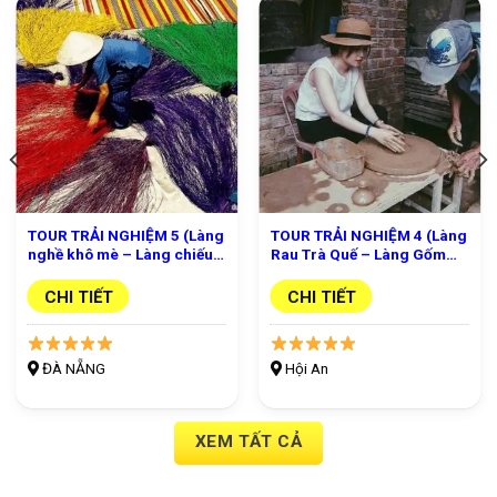
TOUR TRẢI NGHIỆM 5 (Làng
TOUR TRẢI NGHIỆM 4 (Làng
nghề khô mè – Làng chiếu
Rau Trà Quế – Làng Gốm
Cẩm Nê – Động Âm Phủ –
Thanh Hà – Thuyền Thu Bồn
Làng nghề Non Nước –
– Hội An – Show Kí Ức)Hội
CHI TIẾT
CHI TIẾT
Charming show)
An
ĐÀ NẴNG
Hội An
XEM TẤT CẢ