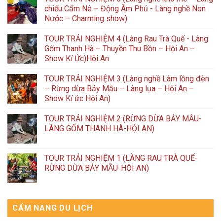
chiếu Cẩm Nê – Động Âm Phủ - Làng nghề Non
Nước – Charming show)
TOUR TRẢI NGHIỆM 4 (Làng Rau Trà Quế - Làng
Gốm Thanh Hà – Thuyền Thu Bồn – Hội An –
Show Kí Ức)Hội An
TOUR TRẢI NGHIỆM 3 (Làng nghề Làm lồng đèn
– Rừng dừa Bảy Mẫu – Làng lụa – Hội An –
Show Kí ức Hội An)
TOUR TRẢI NGHIỆM 2 (RỪNG DỪA BẢY MẪU-
LÀNG GỐM THANH HÀ-HỘI AN)
TOUR TRẢI NGHIỆM 1 (LÀNG RAU TRÀ QUẾ-
RỪNG DỪA BẢY MẪU-HỘI AN)
CẨM NANG DU LỊCH