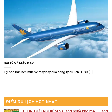
ĐẠI LÝ VÉ MÁY BAY
Tại sao bạn nên mua vé máy bay qua công ty du lịch: 1. Sự [...]
ĐIỂM DU LỊCH HOT NHẤT
TOUR TRẢI NGHIỆM 5 (Làng nghề khô mè – Làng