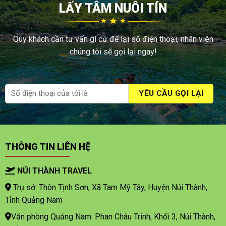
LẤY TÂM NUÔI TÍN
Qúy khách cần tư vấn gì cứ để lại số điện thoại, nhân viên
chúng tôi sẽ gọi lại ngay!
THÔNG TIN LIÊN HỆ
NÚI THÀNH TRAVEL
Trụ sở: Thôn Tịnh Sơn, Xã Tam Mỹ Tây, Huyện Núi Thành,
Tỉnh Quảng Nam
Văn phòng Quảng Nam: Phan Châu Trinh, Khối 3, Núi Thành,