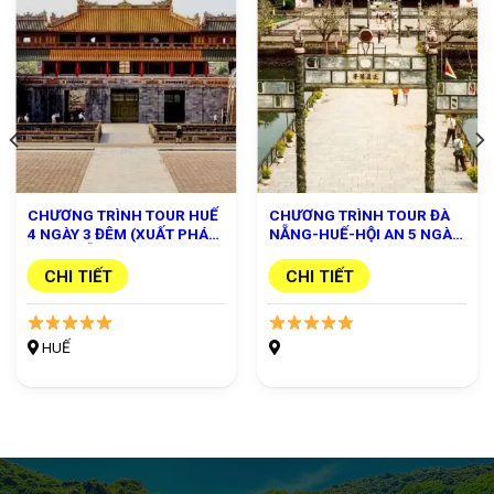
CHƯƠNG TRÌNH TOUR HUẾ
CHƯƠNG TRÌNH TOUR ĐÀ
4 NGÀY 3 ĐÊM (XUẤT PHÁT
NẴNG-HUẾ-HỘI AN 5 NGÀY
TỪ ĐÀ NẴNG)
4 ĐÊM
CHI TIẾT
CHI TIẾT
HUẾ