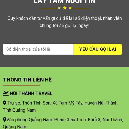
LẤY TÂM NUÔI TÍN
Qúy khách cần tư vấn gì cứ để lại số điện thoại, nhân viên
chúng tôi sẽ gọi lại ngay!
THÔNG TIN LIÊN HỆ
NÚI THÀNH TRAVEL
Trụ sở: Thôn Tịnh Sơn, Xã Tam Mỹ Tây, Huyện Núi Thành,
Tỉnh Quảng Nam
Văn phòng Quảng Nam: Phan Châu Trinh, Khối 3, Núi Thành,
Quảng Nam