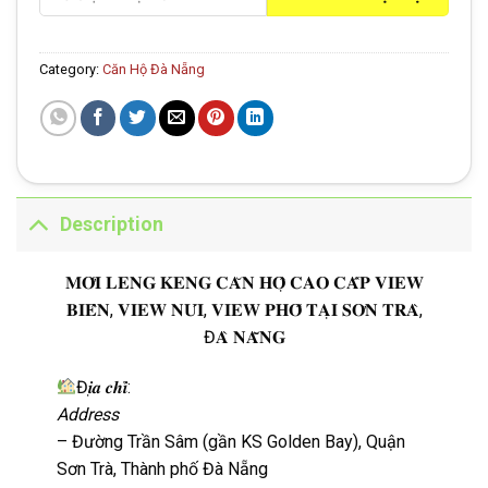
Category:
Căn Hộ Đà Nẵng
Description
𝐌𝐎̛́𝐈 𝐋𝐄𝐍𝐆 𝐊𝐄𝐍𝐆 𝐂𝐀̆𝐍 𝐇𝐎̣̂ 𝐂𝐀𝐎 𝐂𝐀̂́𝐏 𝐕𝐈𝐄𝐖
𝐁𝐈𝐄̂̉𝐍, 𝐕𝐈𝐄𝐖 𝐍𝐔́𝐈, 𝐕𝐈𝐄𝐖 𝐏𝐇𝐎̂́ 𝐓𝐀̣𝐈 𝐒𝐎̛𝐍 𝐓𝐑𝐀̀,
Đ𝐀̀ 𝐍𝐀̆̃𝐍𝐆
Đ𝒊̣𝒂 𝒄𝒉𝒊̉:
Address
– Đường Trần Sâm (gần KS Golden Bay), Quận
Sơn Trà, Thành phố Đà Nẵng