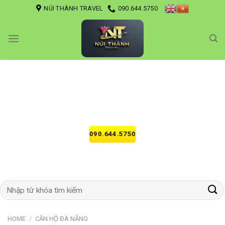
Skip
NÚI THÀNH TRAVEL
090.644.5750
to
content
NÚI THÀNH TRAVEL
NÚI THÀNH TRAVEL
ĐẶT TOUR - ĐẶT KHÁCH SẠN - ĐẶT VÉ MÁY BAY.
ĐẶT TOUR - ĐẶT KHÁCH SẠN - ĐẶT VÉ MÁY BAY.
HÃY GỌI NGAY
HÃY GỌI NGAY
090.644.5750
090.644.5750
Search
for:
HOME
/
CĂN HỘ ĐÀ NẴNG