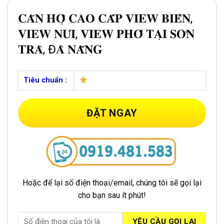
𝐂𝐀̆𝐍 𝐇𝐎̣̂ 𝐂𝐀𝐎 𝐂𝐀̂́𝐏 𝐕𝐈𝐄𝐖 𝐁𝐈𝐄̂̉𝐍,
𝐕𝐈𝐄𝐖 𝐍𝐔́𝐈, 𝐕𝐈𝐄𝐖 𝐏𝐇𝐎̂́ 𝐓𝐀̣𝐈 𝐒𝐎̛𝐍
𝐓𝐑𝐀̀, Đ𝐀̀ 𝐍𝐀̆̃𝐍𝐆
Tiêu chuẩn :
ĐẶT NGAY
Hoặc để lại số điện thoại/email, chúng tôi sẽ gọi lại
cho bạn sau ít phút!