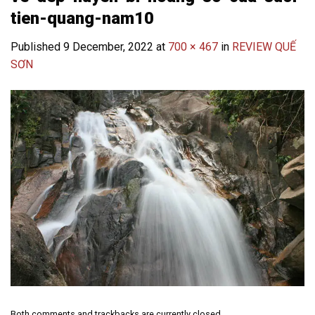
tien-quang-nam10
Published
9 December, 2022
at
700 × 467
in
REVIEW QUẾ
SƠN
Both comments and trackbacks are currently closed.