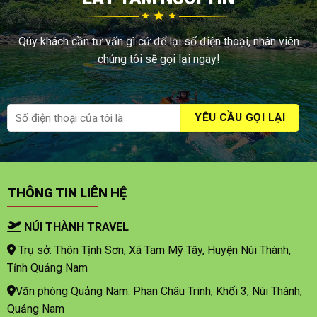
Qúy khách cần tư vấn gì cứ để lại số điện thoại, nhân viên
chúng tôi sẽ gọi lại ngay!
THÔNG TIN LIÊN HỆ
NÚI THÀNH TRAVEL
Trụ sở: Thôn Tịnh Sơn, Xã Tam Mỹ Tây, Huyện Núi Thành,
Tỉnh Quảng Nam
Văn phòng Quảng Nam: Phan Châu Trinh, Khối 3, Núi Thành,
Quảng Nam