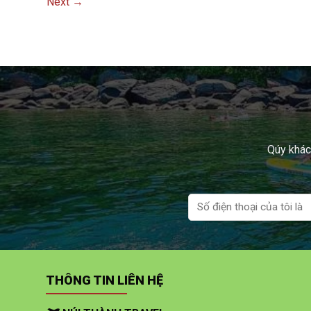
Next
→
Qúy khách
THÔNG TIN LIÊN HỆ