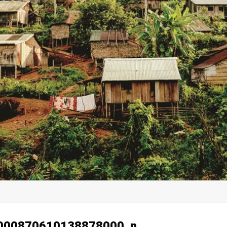
000870610138878000_n