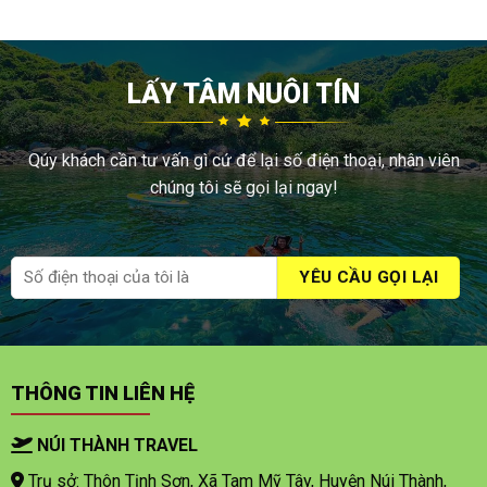
LẤY TÂM NUÔI TÍN
Qúy khách cần tư vấn gì cứ để lại số điện thoại, nhân viên
chúng tôi sẽ gọi lại ngay!
THÔNG TIN LIÊN HỆ
NÚI THÀNH TRAVEL
Trụ sở: Thôn Tịnh Sơn, Xã Tam Mỹ Tây, Huyện Núi Thành,