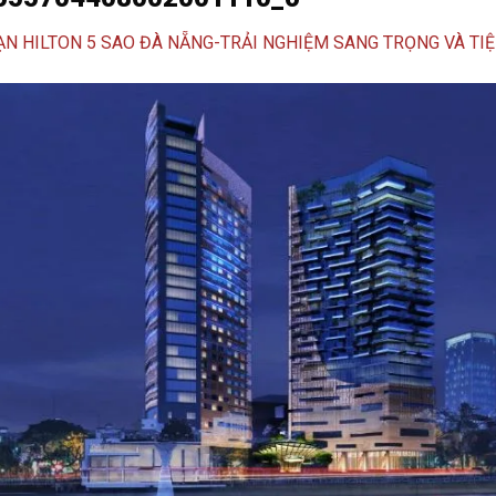
N HILTON 5 SAO ĐÀ NẴNG-TRẢI NGHIỆM SANG TRỌNG VÀ TIỆ