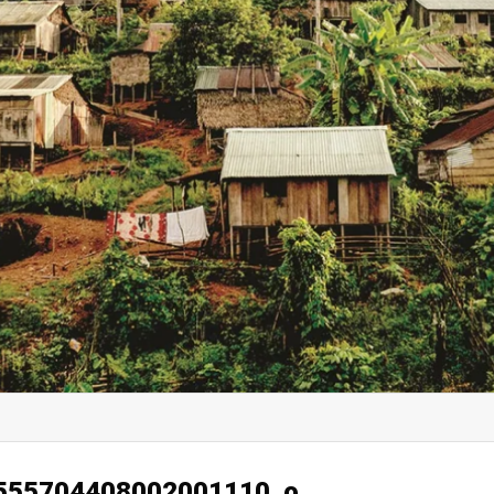
555704408002001110_o