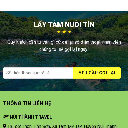
LẤY TÂM NUÔI TÍN
Qúy khách cần tư vấn gì cứ để lại số điện thoại, nhân viên
chúng tôi sẽ gọi lại ngay!
THÔNG TIN LIÊN HỆ
NÚI THÀNH TRAVEL
Trụ sở: Thôn Tịnh Sơn, Xã Tam Mỹ Tây, Huyện Núi Thành,