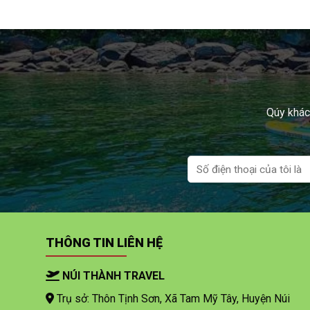
Qúy khách
THÔNG TIN LIÊN HỆ
NÚI THÀNH TRAVEL
Trụ sở: Thôn Tịnh Sơn, Xã Tam Mỹ Tây, Huyện Núi