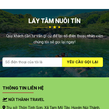
LẤY TÂM NUÔI TÍN
Qúy khách cần tư vấn gì cứ để lại số điện thoại, nhân viên
chúng tôi sẽ gọi lại ngay!
THÔNG TIN LIÊN HỆ
NÚI THÀNH TRAVEL
Trụ sở: Thôn Tịnh Sơn, Xã Tam Mỹ Tây, Huyện Núi Thành,