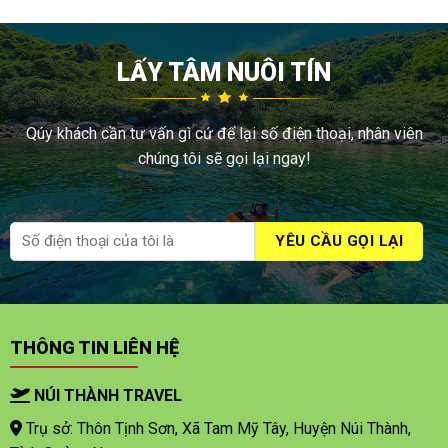
LẤY TÂM NUÔI TÍN
Qúy khách cần tư vấn gì cứ để lại số điện thoại, nhân viên
chúng tôi sẽ gọi lại ngay!
THÔNG TIN LIÊN HỆ
NÚI THÀNH TRAVEL
Trụ sở: Thôn Tịnh Sơn, Xã Tam Mỹ Tây, Huyện Núi Thành,