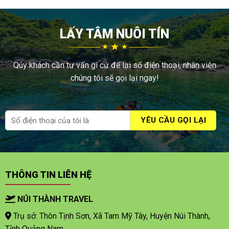
LẤY TÂM NUÔI TÍN
Qúy khách cần tư vấn gì cứ để lại số điện thoại, nhân viên
chúng tôi sẽ gọi lại ngay!
THÔNG TIN LIÊN HỆ
NÚI THÀNH TRAVEL
Trụ sở: Thôn Tịnh Sơn, Xã Tam Mỹ Tây, Huyện Núi Thành,
Tỉnh Quảng Nam