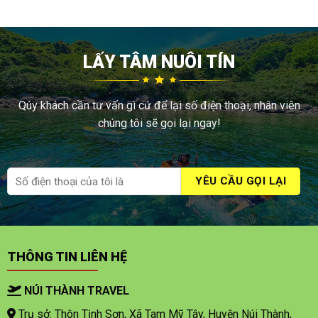
LẤY TÂM NUÔI TÍN
Qúy khách cần tư vấn gì cứ để lại số điện thoại, nhân viên
chúng tôi sẽ gọi lại ngay!
THÔNG TIN LIÊN HỆ
NÚI THÀNH TRAVEL
Trụ sở: Thôn Tịnh Sơn, Xã Tam Mỹ Tây, Huyện Núi Thành,