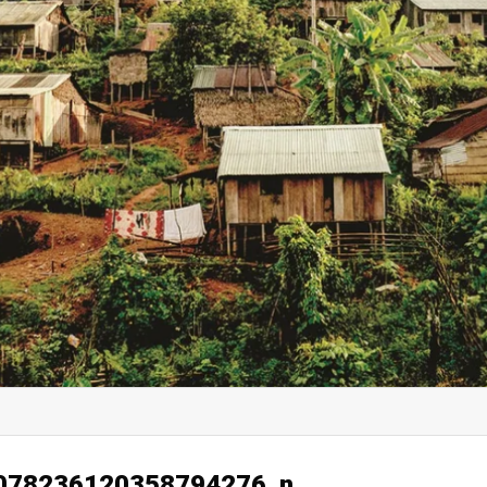
078236120358794276_n