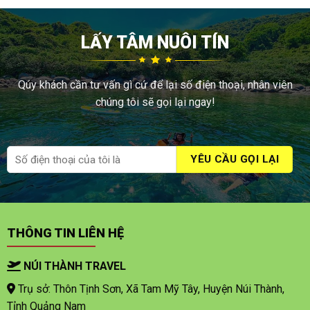
LẤY TÂM NUÔI TÍN
Qúy khách cần tư vấn gì cứ để lại số điện thoại, nhân viên
chúng tôi sẽ gọi lại ngay!
THÔNG TIN LIÊN HỆ
NÚI THÀNH TRAVEL
Trụ sở: Thôn Tịnh Sơn, Xã Tam Mỹ Tây, Huyện Núi Thành,
Tỉnh Quảng Nam