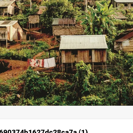
690374b1627dc28ca7a (1)