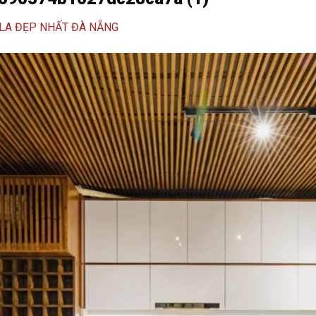
LLA ĐẸP NHẤT ĐÀ NẴNG