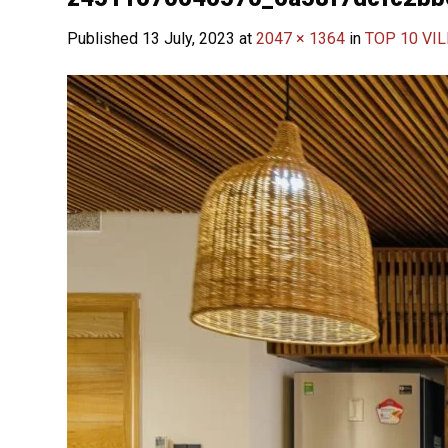
Published
13 July, 2023
at
2047 × 1364
in
TOP 10 VI