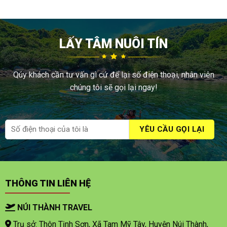
LẤY TÂM NUÔI TÍN
Qúy khách cần tư vấn gì cứ để lại số điện thoại, nhân viên
chúng tôi sẽ gọi lại ngay!
THÔNG TIN LIÊN HỆ
NÚI THÀNH TRAVEL
Trụ sở: Thôn Tịnh Sơn, Xã Tam Mỹ Tây, Huyện Núi Thành,