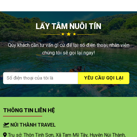
LẤY TÂM NUÔI TÍN
Qúy khách cần tư vấn gì cứ để lại số điện thoại, nhân viên
chúng tôi sẽ gọi lại ngay!
THÔNG TIN LIÊN HỆ
NÚI THÀNH TRAVEL
Trụ sở: Thôn Tịnh Sơn, Xã Tam Mỹ Tây, Huyện Núi Thành,