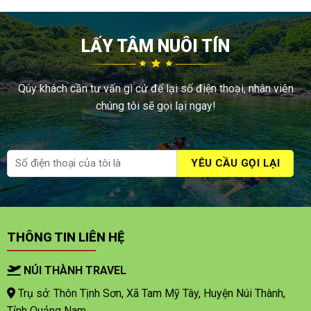
LẤY TÂM NUÔI TÍN
Qúy khách cần tư vấn gì cứ để lại số điện thoại, nhân viên
chúng tôi sẽ gọi lại ngay!
THÔNG TIN LIÊN HỆ
NÚI THÀNH TRAVEL
Trụ sở: Thôn Tịnh Sơn, Xã Tam Mỹ Tây, Huyện Núi Thành,
Tỉnh Quảng Nam