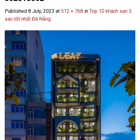
Published
8 July, 2023
at
512 × 768
in
Top 10 khách sạn 3
sao tốt nhất Đà Nẵng