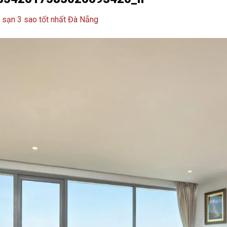
 sạn 3 sao tốt nhất Đà Nẵng