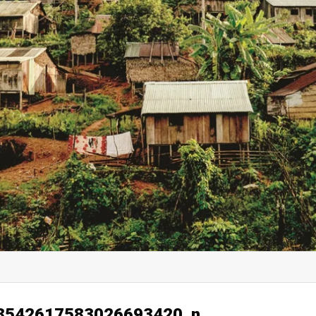
8542617583026693420_n