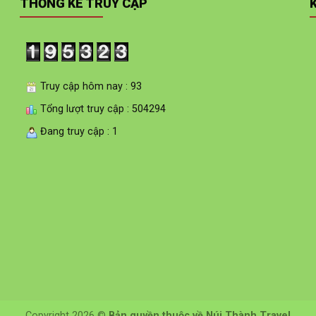
THỐNG KÊ TRUY CẬP
Truy cập hôm nay : 93
Tổng lượt truy cập : 504294
Đang truy cập : 1
Copyright 2026 ©
Bản quyền thuộc về Núi Thành Travel