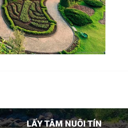
LẤY TÂM NUÔI TÍN