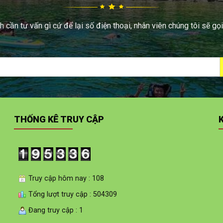
 cần tư vấn gì cứ để lại số điện thoại, nhân viên chúng tôi sẽ gọi
THỐNG KÊ TRUY CẬP
Truy cập hôm nay : 108
Tổng lượt truy cập : 504309
Đang truy cập : 1