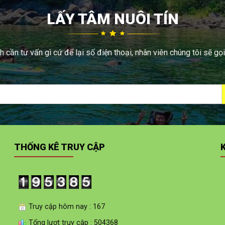
LẤY TÂM NUÔI TÍN
 cần tư vấn gì cứ để lại số điện thoại, nhân viên chúng tôi sẽ gọi
THỐNG KÊ TRUY CẬP
Truy cập hôm nay : 167
Tổng lượt truy cập : 504368