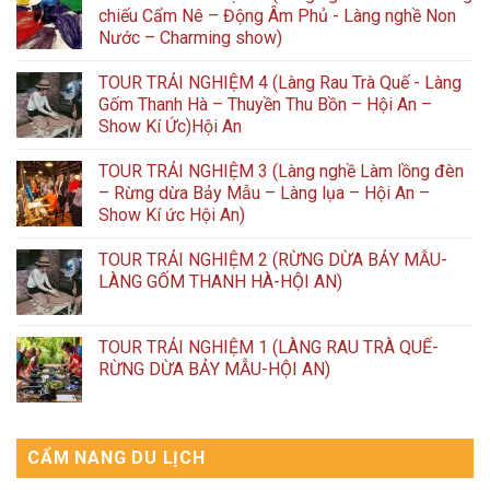
chiếu Cẩm Nê – Động Âm Phủ - Làng nghề Non
Nước – Charming show)
TOUR TRẢI NGHIỆM 4 (Làng Rau Trà Quế - Làng
Gốm Thanh Hà – Thuyền Thu Bồn – Hội An –
Show Kí Ức)Hội An
TOUR TRẢI NGHIỆM 3 (Làng nghề Làm lồng đèn
– Rừng dừa Bảy Mẫu – Làng lụa – Hội An –
Show Kí ức Hội An)
TOUR TRẢI NGHIỆM 2 (RỪNG DỪA BẢY MẪU-
LÀNG GỐM THANH HÀ-HỘI AN)
TOUR TRẢI NGHIỆM 1 (LÀNG RAU TRÀ QUẾ-
RỪNG DỪA BẢY MẪU-HỘI AN)
CẨM NANG DU LỊCH